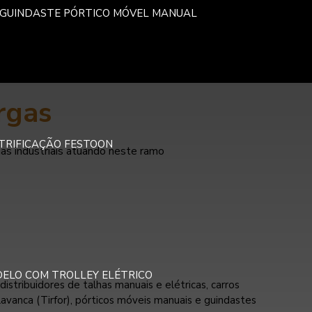
GUINDASTE PÓRTICO MÓVEL MANUAL
rgas
ETRIFICAÇÃO FESTOON
s industriais atuando neste ramo
DELO COM TROLLEY ELÉTRICO
istribuidores de talhas manuais e elétricas, carros
lavanca (Tirfor), pórticos móveis manuais e guindastes