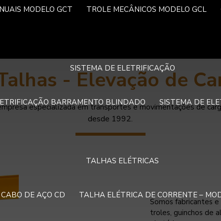
NUAIS MODELO GCT
TROLE MECÂNICOS MODELO GCL
SISTEMA DE ELETRIFICAÇÃO
Talhas - Elevação de Ca
LETRIFICAÇÃO BARRAMENTO BLINDADO
SISTEMA DE EL
mpresa especializada em transportes e movimentações de carga
desde 1992.
TALHAS ELÉTRICAS
 CABO DE AÇO CD
TALHA ELÉTRICA DE CORRENTE – MO
Somos fabricantes e d
troles, guinchos de a