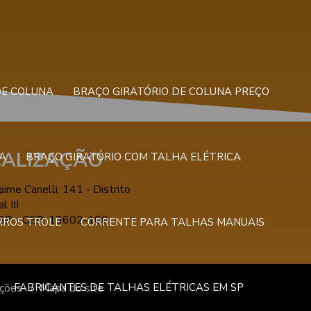
DE COLUNA
BRAÇO GIRATÓRIO DE COLUNA PREÇO
CALIZAÇÃO
A
BRAÇO GIRATÓRIO COM TALHA ELÉTRICA
ime Canelli, 141 - Distrito
l III
/SP - CEP: 13602-100
RROS TROLE
CORRENTE PARA TALHAS MANUAIS
FABRICANTES DE TALHAS ELÉTRICAS EM SP
ações
Mapa do site