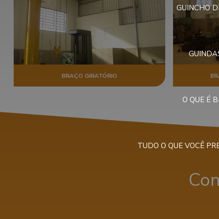
GUINCHO D
GUINDAS
BRAÇO GIRATÓRIO
BR
O QUE É 
TUDO O QUE VOCÊ PR
Con