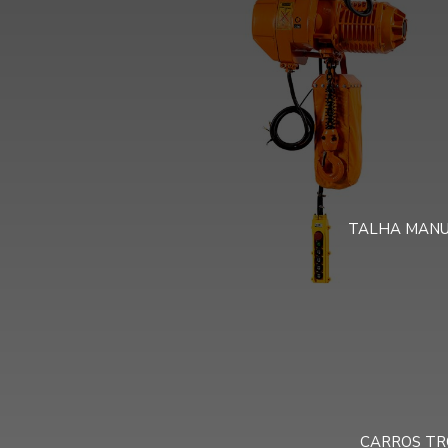
TALHA MANU
CARROS TR