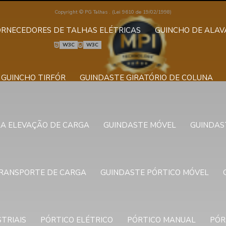
Copyright © PG Talhas . (Lei 9610 de 19/02/1998)
ORNECEDORES DE TALHAS ELÉTRICAS
GUINCHO DE ALA
W3C
W3C
GUINCHO TIRFÓR
GUINDASTE GIRATÓRIO DE COLUNA
A ELEVAÇÃO DE CARGA
GUINDASTE MÓVEL
GUINDAS
TRANSPORTE DE CARGA
GUINDASTE PÓRTICO MÓVEL
TRIAIS
PÓRTICO ELÉTRICO
PÓRTICO MANUAL
PÓR