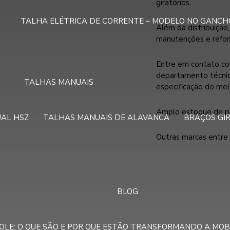
giratórios.
TALHA ELÉTRICA DE CORRENTE – MODELO NO GANCH
Além da distribuição
manutenções e refor
Entre em contato co
departamento técnico
TALHAS MANUAIS
especificação do me
Amplo estoque de pe
AL HSZ
TALHAS MANUAIS DE ALAVANCA
BRAÇOS GI
Outras marcas entre 
BLOG
OLE: O QUE SÃO E POR QUE ESTÃO TRANSFORMANDO A MOB