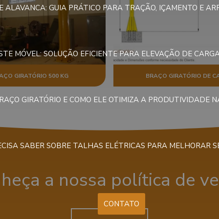
E ALAVANCA: GUIA PRÁTICO PARA TRAÇÃO, IÇAMENTO E A
TE MÓVEL: SOLUÇÃO EFICIENTE PARA ELEVAÇÃO DE CARGA
AÇO GIRATÓRIO 500 KG
BRAÇO GIRATÓRIO DE C
BRAÇO GIRATÓRIO E COMO ELE OTIMIZA A PRODUTIVIDADE 
ECISA SABER SOBRE TALHAS ELÉTRICAS PARA MELHORAR S
heça a nossa política de v
CONTATO