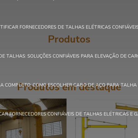
TIFICAR FORNECEDORES DE TALHAS ELÉTRICAS CONFIÁVEI
Produtos
E TALHAS: SOLUÇÕES CONFIÁVEIS PARA ELEVAÇÃO DE CAR
Produtos em destaque
IA COMPLETO: COMO ESCOLHER CABO DE AÇO PARA TALHA 
ICAR FORNECEDORES CONFIÁVEIS DE TALHAS ELÉTRICAS E 