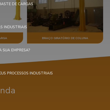
RRASTE DE CARGAS
S INDUSTRIAIS
ARGA
BRAÇO GIRATÓRIO DE COLUNA
NA SUA EMPRESA?
EUS PROCESSOS INDUSTRIAIS
enda